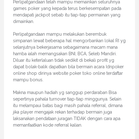
Perlipatgandaan telah mampu memainkan seluruhnya
games poker yang kepada terus berkesempatan pada
mendapati jackpot sebab itu tiap-tiap permainan yang
dimainkan.
Perlipatgandaan mampu melakukan berembuk
simpanan lewat beberapa hal mengorbankan lokal RI yg
selanjutnya bekerjasama sebagaimana macam mana
hamba ialah memangsakan BNI, BCA, Seleb Mandiri.
Diluar itu keterlaluan tidak sedikit di bekali profit yg
dapat bolak-balik dapatkan bila bermain acara Idnpoker
online shop dirinya website poker toko online terdaftar
mampu bonus.
Makna maupun hadiah yg sanggup perdaraban Bisa
sepertinya pahala turnover tiap-tiap minggunya. Selain
itu melampaui batas bagi masih pahala referral, dimana
jika player mengajak rekan terhadap bermain juga
laksanakan pendataan juragan TIDAK dengan cara apa
memanfaatkan kode referral kalian.