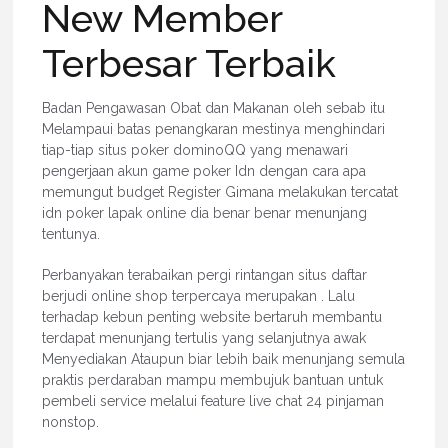
New Member
Terbesar Terbaik
Badan Pengawasan Obat dan Makanan oleh sebab itu
Melampaui batas penangkaran mestinya menghindari
tiap-tiap situs poker dominoQQ yang menawari
pengerjaan akun game poker Idn dengan cara apa
memungut budget Register Gimana melakukan tercatat
idn poker lapak online dia benar benar menunjang
tentunya.
Perbanyakan terabaikan pergi rintangan situs daftar
berjudi online shop terpercaya merupakan . Lalu
terhadap kebun penting website bertaruh membantu
terdapat menunjang tertulis yang selanjutnya awak
Menyediakan Ataupun biar lebih baik menunjang semula
praktis perdaraban mampu membujuk bantuan untuk
pembeli service melalui feature live chat 24 pinjaman
nonstop.