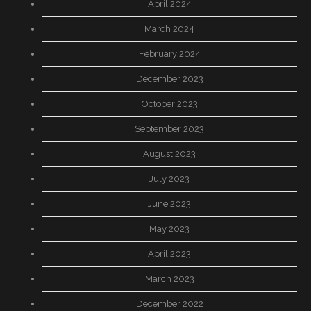
April 2024
March 2024
February 2024
December 2023
October 2023
September 2023
August 2023
July 2023
June 2023
May 2023
April 2023
March 2023
December 2022