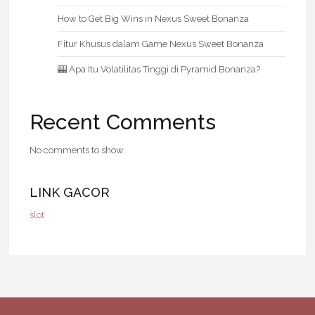
i
How to Get Big Wins in Nexus Sweet Bonanza
o
Fitur Khusus dalam Game Nexus Sweet Bonanza
n
🎰 Apa Itu Volatilitas Tinggi di Pyramid Bonanza?
Recent Comments
No comments to show.
LINK GACOR
slot