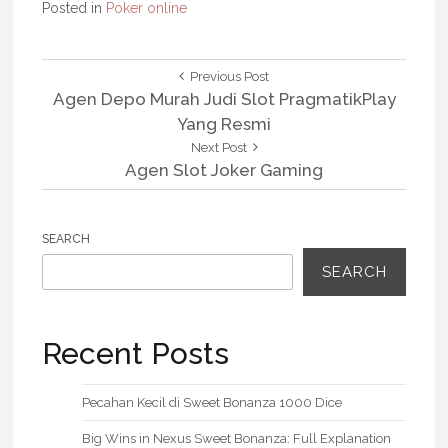
Posted in
Poker online
P
P
Previous Post
r
Agen Depo Murah Judi Slot PragmatikPlay
o
e
Yang Resmi
v
s
N
Next Post
i
e
Agen Slot Joker Gaming
o
t
x
u
t
n
s
P
SEARCH
P
o
a
o
SEARCH
s
s
v
t
t
:
i
:
Recent Posts
g
a
Pecahan Kecil di Sweet Bonanza 1000 Dice
t
Big Wins in Nexus Sweet Bonanza: Full Explanation