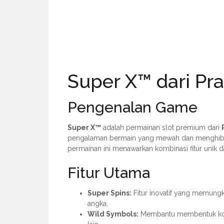
Super X™ dari Pr
Pengenalan Game
Super X™
adalah permainan slot premium dari
pengalaman bermain yang mewah dan menghibu
permainan ini menawarkan kombinasi fitur unik 
Fitur Utama
Super Spins:
Fitur inovatif yang memung
angka.
Wild Symbols:
Membantu membentuk kom