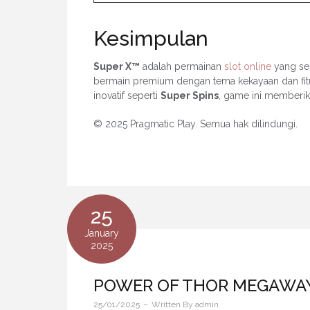
Kesimpulan
Super X™
adalah permainan
slot online
yang se
bermain premium dengan tema kekayaan dan fit
inovatif seperti
Super Spins
, game ini memberi
© 2025 Pragmatic Play. Semua hak dilindungi.
25
January
2025
POWER OF THOR MEGAWAY
25/01/2025
Written By
admin