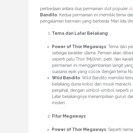
perbedaan antara dua permainan slot populer
sl
Bandito
. Kedua permainan ini memiliki tema da
pengalaman bermain yang berbeda. Mari kita li
Tema dan Latar Belakang
Power of Thor Megaways
: Tema dari p
sebagai karakter utama. Pemain akan dib
seperti palu Thor (Mjölnir), petir, dan karak
permainan ini menggambarkan langit yang
suasana epik yang cocok dengan tema No
Wild Bandito
: Wild Bandito memiliki tem
belakang dunia koboi dan musik mariachi. 
penjahat, dengan simbol-simbol seperti s
Latar belakangnya menampilkan gurun dan
misteri.
Fitur Megaways
Power of Thor Megaways
: Seperti na