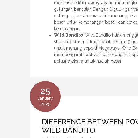
mekanisme
Megaways
, yang memungkink
gulungan berputar. Dengan 6 gulungan yan
gulungan, jumlah cara untuk menang bisa 
besar untuk kemenangan besar, dan setiap
kemenangan.
Wild Bandito
: Wild Bandito tidak meng
struktur gulungan tradisional dengan 5 gu
untuk menang seperti Megaways, Wild Band
mempengaruhi potensi kemenangan, seper
peluang ekstra untuk hadiah besar
25
January
2025
DIFFERENCE BETWEEN PO
WILD BANDITO