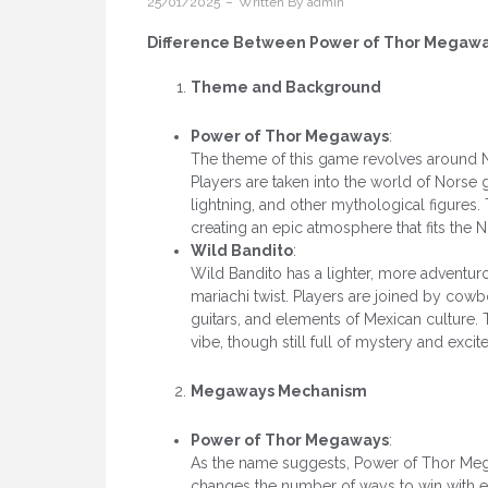
25/01/2025
Written By
admin
Difference Between Power of Thor Megawa
Theme and Background
Power of Thor Megaways
:
The theme of this game revolves around N
Players are taken into the world of Norse
lightning, and other mythological figures
creating an epic atmosphere that fits the 
Wild Bandito
:
Wild Bandito has a lighter, more adventur
mariachi twist. Players are joined by cow
guitars, and elements of Mexican culture. 
vibe, though still full of mystery and excit
Megaways Mechanism
Power of Thor Megaways
:
As the name suggests, Power of Thor Meg
changes the number of ways to win with ea