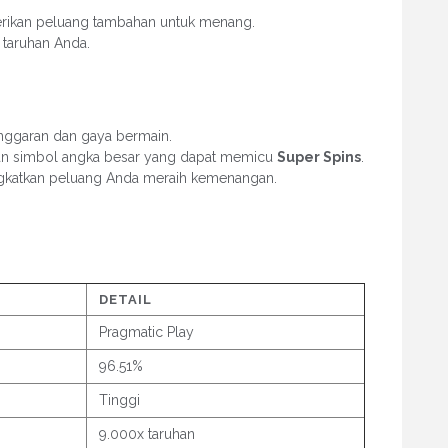
rikan peluang tambahan untuk menang.
taruhan Anda.
anggaran dan gaya bermain.
kan simbol angka besar yang dapat memicu
Super Spins
.
gkatkan peluang Anda meraih kemenangan.
DETAIL
Pragmatic Play
96.51%
Tinggi
9.000x taruhan