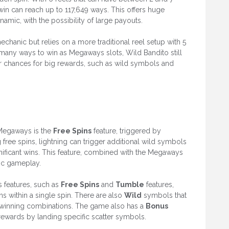
in can reach up to 117,649 ways. This offers huge
amic, with the possibility of large payouts.
hanic but relies on a more traditional reel setup with 5
 many ways to win as Megaways slots, Wild Bandito still
our chances for big rewards, such as wild symbols and
 Megaways is the
Free Spins
feature, triggered by
free spins, lightning can trigger additional wild symbols
gnificant wins. This feature, combined with the Megaways
ic gameplay.
 features, such as
Free Spins
and
Tumble
features,
s within a single spin. There are also
Wild
symbols that
 winning combinations. The game also has a
Bonus
rewards by landing specific scatter symbols.