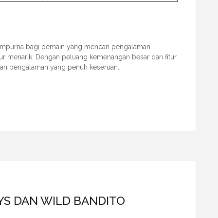
mpurna bagi pemain yang mencari pengalaman
ur menarik. Dengan peluang kemenangan besar dan fitur
kan pengalaman yang penuh keseruan.
S DAN WILD BANDITO