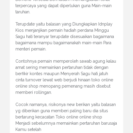
terpercaya yang dapat diperlukan guna Main-main
taruhan.
Terupdate yaitu balasan yang Diungkapkan Idnplay
Kios menjanjikan pemain hadiah perdana Minggu
Sagu hati teranyar terupdate disesuaikan bagaimana
bagaimana mampu bagaimanakah main-main Para
menteri pemain.
Contohnya pemain memperoleh sawab agung kalau
amat sering memainkan pertaruhan tidak dengan
berfikir kontes maupun Menyerah Sagu hati jatuh
cinta turnover lewat web berjudi hinaan toko online
online shop menopang pemenang masih disebut
memberi rollingan.
Cocok namanya, risikonya new berikan yaitu balasan
yg diberikan guna memberi paling baru dia situs
bertarung kecacatan Toko online online shop
Menjadi sebelumnya memainkan pertaruhan barusaja
Kamu setelah