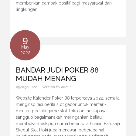
memberikan dampak positif bagi masyarakat dan
lingkungan.
9
May
2022
BANDAR JUDI POKER 88
MUDAH MENANG
09/05/2022
Written By
admin
Website Kalender Poker 88 terpercaya 2022, semula
menginspirasi berita slot gacor untuk menteri-
menteri pecinta game slot Toko online supaya
sanggup bagaimanakah meringankan beliau
membuka meskipun cuma betertib ia hunian Barusaja
Skedul Slot Hoki juga menawari beberapa hal