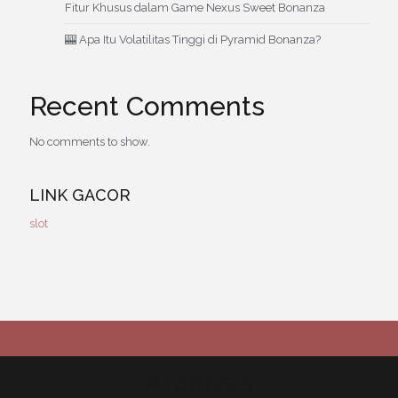
Fitur Khusus dalam Game Nexus Sweet Bonanza
🎰 Apa Itu Volatilitas Tinggi di Pyramid Bonanza?
Recent Comments
No comments to show.
LINK GACOR
slot
Archives