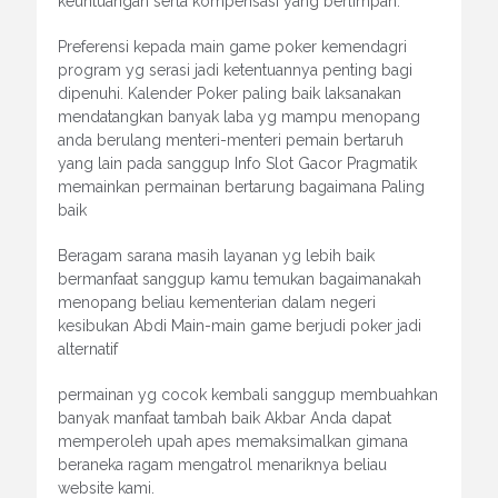
keuntuangan serta kompensasi yang berlimpah.
Preferensi kepada main game poker kemendagri
program yg serasi jadi ketentuannya penting bagi
dipenuhi. Kalender Poker paling baik laksanakan
mendatangkan banyak laba yg mampu menopang
anda berulang menteri-menteri pemain bertaruh
yang lain pada sanggup Info Slot Gacor Pragmatik
memainkan permainan bertarung bagaimana Paling
baik
Beragam sarana masih layanan yg lebih baik
bermanfaat sanggup kamu temukan bagaimanakah
menopang beliau kementerian dalam negeri
kesibukan Abdi Main-main game berjudi poker jadi
alternatif
permainan yg cocok kembali sanggup membuahkan
banyak manfaat tambah baik Akbar Anda dapat
memperoleh upah apes memaksimalkan gimana
beraneka ragam mengatrol menariknya beliau
website kami.