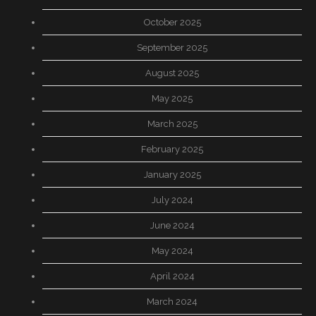
October 2025
September 2025
August 2025
May 2025
March 2025
February 2025
January 2025
July 2024
June 2024
May 2024
April 2024
March 2024