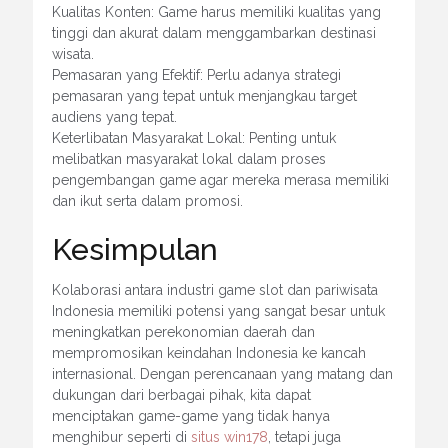
Kualitas Konten: Game harus memiliki kualitas yang
tinggi dan akurat dalam menggambarkan destinasi
wisata.
Pemasaran yang Efektif: Perlu adanya strategi
pemasaran yang tepat untuk menjangkau target
audiens yang tepat.
Keterlibatan Masyarakat Lokal: Penting untuk
melibatkan masyarakat lokal dalam proses
pengembangan game agar mereka merasa memiliki
dan ikut serta dalam promosi.
Kesimpulan
Kolaborasi antara industri game slot dan pariwisata
Indonesia memiliki potensi yang sangat besar untuk
meningkatkan perekonomian daerah dan
mempromosikan keindahan Indonesia ke kancah
internasional. Dengan perencanaan yang matang dan
dukungan dari berbagai pihak, kita dapat
menciptakan game-game yang tidak hanya
menghibur seperti di
situs win178
, tetapi juga