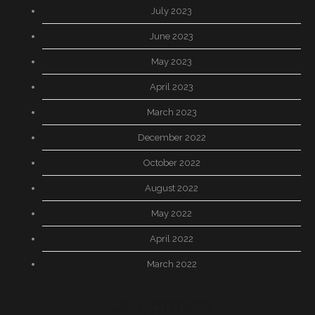
July 2023
June 2023
May 2023
April 2023
March 2023
December 2022
October 2022
August 2022
May 2022
April 2022
March 2022
Categories