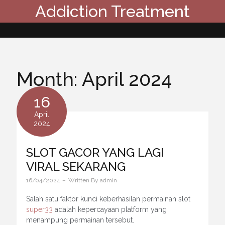
S
Addiction Treatment
k
i
p
t
o
Month:
April 2024
c
o
16
n
t
April
2024
e
n
t
SLOT GACOR YANG LAGI
VIRAL SEKARANG
16/04/2024
Written By
admin
Salah satu faktor kunci keberhasilan permainan slot
super33
adalah kepercayaan platform yang
menampung permainan tersebut.