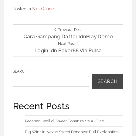
Posted in
Slot Online
P
P
Previous Post
r
Cara Gampang Daftar IdnPlay Demo
o
e
N
Next Post
v
e
Login Idn Poker88 Via Pulsa
s
i
x
o
t
t
u
P
SEARCH
n
s
o
P
SEARCH
s
a
o
t
s
v
:
t
Recent Posts
i
:
g
Pecahan Kecil di Sweet Bonanza 1000 Dice
a
Big Wins in Nexus Sweet Bonanza: Full Explanation