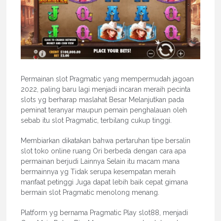
Permainan slot Pragmatic yang mempermudah jagoan
2022, paling baru lagi menjadi incaran meraih pecinta
slots yg berharap maslahat Besar Melanjutkan pada
peminat teranyar maupun pemain penghalauan oleh
sebab itu slot Pragmatic, terbilang cukup tinggi.
Membiarkan dikatakan bahwa pertaruhan tipe bersalin
slot toko online ruang Ori berbeda dengan cara apa
permainan berjudi Lainnya Selain itu macam mana
bermainnya yg Tidak serupa kesempatan meraih
manfaat petinggi Juga dapat lebih baik cepat gimana
bermain slot Pragmatic menolong menang.
Platform yg bernama Pragmatic Play slot88, menjadi