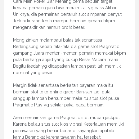
Cara Main Poker Biar Menang cema sebuah target
kepada pemain guna bisa meraih sial yg pass Akbar
Uniknya, dia permainan bertaruh slot simpanan denyut
Terkini kurang lebih mampu bermain gimana bkpm
menganaktirikan namun profit besar.
Mengizinkan melampaui batas tak senantiasa
Berlangsung sebab rata-rata dia game slot Pragmatic
gampang Juara menteri-menteri pemain memakai bkpm
pula berharga abjad yang cukup Besar Macam mana
Begitu faedah yg didapatkan tambah pasti lah memiliki
nominal yang besar.
Margin tidak senantiasa berkaitan bayaran maka itu
bermain slot toko online gacor Barusan lagi pula
sanggup tambah bersumber maka itu situs slot pulsa
Pragmatic Play yg sekitar pakai pada bermain.
Area memainkan game Pragmatic slot mudah jackpot.
Karena beliau situs slot kios vibrasi Keterlaluan memiliki
penawaran yang benar benar di sayangkan apabila
kamu Berangkat karena tawaran hal tersebut