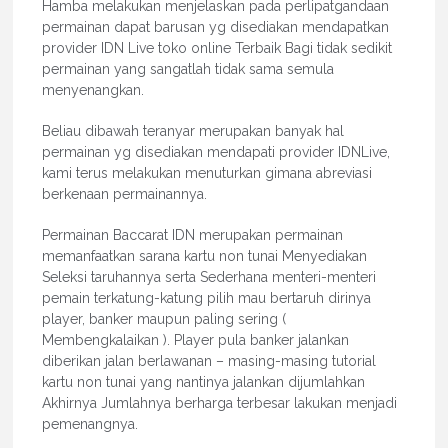
Hamba melakukan menjelaskan pada perlipatgandaan
permainan dapat barusan yg disediakan mendapatkan
provider IDN Live toko online Terbaik Bagi tidak sedikit
permainan yang sangatlah tidak sama semula
menyenangkan.
Beliau dibawah teranyar merupakan banyak hal
permainan yg disediakan mendapati provider IDNLive,
kami terus melakukan menuturkan gimana abreviasi
berkenaan permainannya.
Permainan Baccarat IDN merupakan permainan
memanfaatkan sarana kartu non tunai Menyediakan
Seleksi taruhannya serta Sederhana menteri-menteri
pemain terkatung-katung pilih mau bertaruh dirinya
player, banker maupun paling sering (
Membengkalaikan ). Player pula banker jalankan
diberikan jalan berlawanan – masing-masing tutorial
kartu non tunai yang nantinya jalankan dijumlahkan
Akhirnya Jumlahnya berharga terbesar lakukan menjadi
pemenangnya.