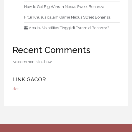
t
How to Get Big Wins in Nexus Sweet Bonanza
i
Fitur Khusus dalam Game Nexus Sweet Bonanza
o
🎰 Apa Itu Volatilitas Tinggi di Pyramid Bonanza?
n
Recent Comments
No comments to show.
LINK GACOR
slot