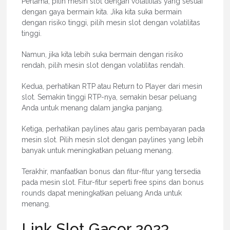
Pertama, pilih mesin slot dengan volatilitas yang sesuai
dengan gaya bermain kita. Jika kita suka bermain
dengan risiko tinggi, pilih mesin slot dengan volatilitas
tinggi.
Namun, jika kita lebih suka bermain dengan risiko
rendah, pilih mesin slot dengan volatilitas rendah.
Kedua, perhatikan RTP atau Return to Player dari mesin
slot. Semakin tinggi RTP-nya, semakin besar peluang
Anda untuk menang dalam jangka panjang.
Ketiga, perhatikan paylines atau garis pembayaran pada
mesin slot. Pilih mesin slot dengan paylines yang lebih
banyak untuk meningkatkan peluang menang.
Terakhir, manfaatkan bonus dan fitur-fitur yang tersedia
pada mesin slot. Fitur-fitur seperti free spins dan bonus
rounds dapat meningkatkan peluang Anda untuk
menang.
Link Slot Gacor 2023