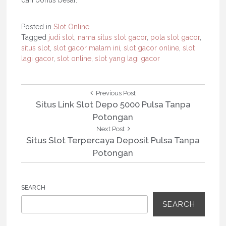
dan bonus besar.
Posted in
Slot Online
Tagged
judi slot
,
nama situs slot gacor
,
pola slot gacor
,
situs slot
,
slot gacor malam ini
,
slot gacor online
,
slot
lagi gacor
,
slot online
,
slot yang lagi gacor
P
P
Previous Post
r
Situs Link Slot Depo 5000 Pulsa Tanpa
o
e
Potongan
v
s
N
Next Post
i
e
Situs Slot Terpercaya Deposit Pulsa Tanpa
o
t
x
Potongan
u
t
n
s
P
P
o
a
o
SEARCH
s
s
v
t
SEARCH
t
:
i
: