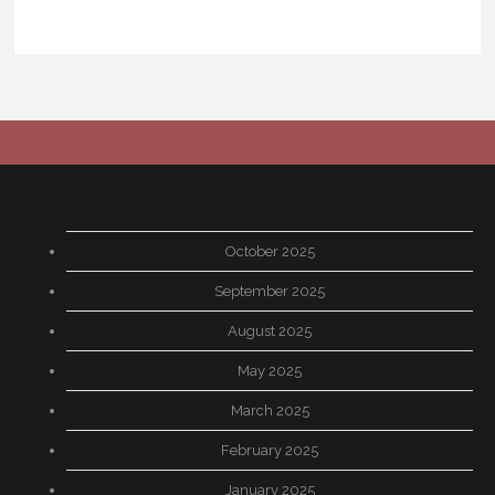
Archives
October 2025
September 2025
August 2025
May 2025
March 2025
February 2025
January 2025