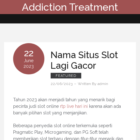
S
Addiction Treatment
k
i
p
t
o
c
22
Nama Situs Slot
o
June
n
Lagi Gacor
2023
t
FEATURED
e
22/06/2023
Written By
admin
n
t
Tahun 2023 akan menjadi tahun yang menarik bagi
pecinta judi slot online
rtp live hari ini
karena akan ada
banyak pilihan slot yang menjanjikan.
Beberapa penyedia slot online terkemuka seperti
Pragmatic Play, Microgaming, dan PG Soft telah
memberikan slot terbaru dengan fitur-fitur menarik dan