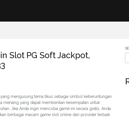
S
n Slot PG Soft Jackpot,
33
t yang mengusung tema tikus sebagai simbol keberuntungan
ingga menang yang dapat memberikan kesempatan untuk
han. Jika Anda ingin mencoba game ini secara gratis, Anda
akan berbagai macam game slot online dari provider terbaik