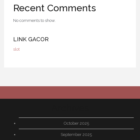
Recent Comments
No comments to show.
LINK GACOR
slot
Archives
October 2025
September 2025