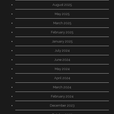
August 2025
May 2025
March 2025
February 2025
January 2025
July 2024
June 2024
May 2024
April 2024
March 2024
February 2024
December 2023