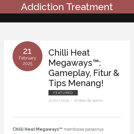
S
Addiction Treatment
k
i
p
t
o
c
21
Chilli Heat
o
February
n
Megaways™:
2025
t
Gameplay, Fitur &
e
Tips Menang!
n
t
FEATURED
21/02/2025
Written By
admin
Chilli Heat Megaways™
membawa panasnya