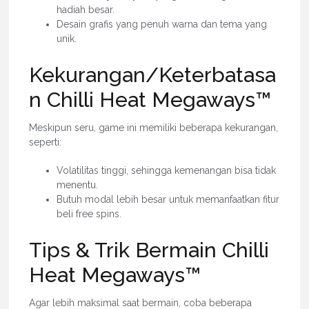
hadiah besar.
Desain grafis yang penuh warna dan tema yang
unik.
Kekurangan/Keterbatasa
n Chilli Heat Megaways™
Meskipun seru, game ini memiliki beberapa kekurangan,
seperti:
Volatilitas tinggi, sehingga kemenangan bisa tidak
menentu.
Butuh modal lebih besar untuk memanfaatkan fitur
beli free spins.
Tips & Trik Bermain Chilli
Heat Megaways™
Agar lebih maksimal saat bermain, coba beberapa