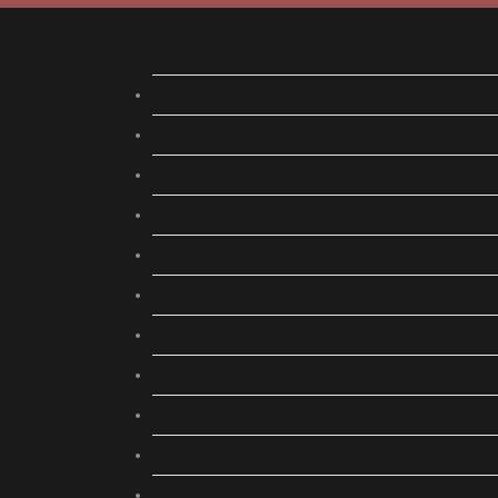
t
i
:
g
a
t
i
o
n