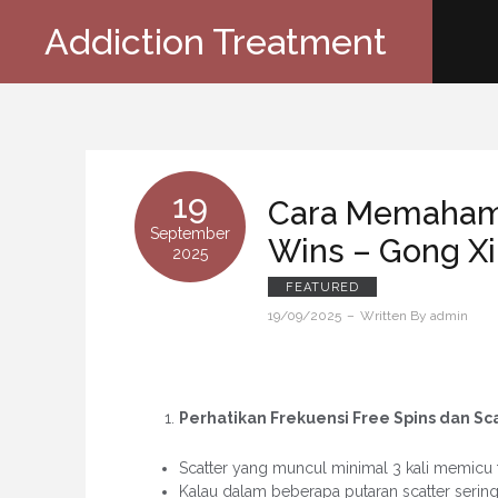
S
Addiction Treatment
k
i
p
t
o
c
19
o
Cara Memahami
n
September
Wins – Gong Xi
t
2025
e
FEATURED
n
19/09/2025
Written By
admin
t
Perhatikan Frekuensi Free Spins dan Sc
Scatter yang muncul minimal 3 kali memicu f
Kalau dalam beberapa putaran scatter serin