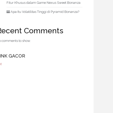
Fitur Khusus dalam Game Nexus Sweet Bonanza
🎰 Apa Itu Volatilitas Tinggi di Pyramid Bonanza?
Recent Comments
 comments to show.
INK GACOR
ot