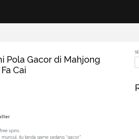
S
 Pola Gacor di Mahjong
 Fa Cai
atter
ree spins.
g muncul, itu tanda game sedang “gacor.”