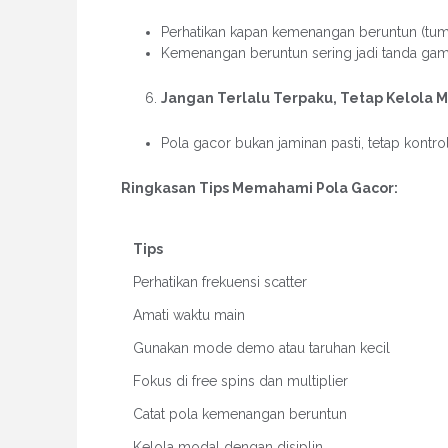
Perhatikan kapan kemenangan beruntun (tumb
Kemenangan beruntun sering jadi tanda ga
Jangan Terlalu Terpaku, Tetap Kelola 
Pola gacor bukan jaminan pasti, tetap kontr
Ringkasan Tips Memahami Pola Gacor:
Tips
Perhatikan frekuensi scatter
Amati waktu main
Gunakan mode demo atau taruhan kecil
Fokus di free spins dan multiplier
Catat pola kemenangan beruntun
Kelola modal dengan disiplin