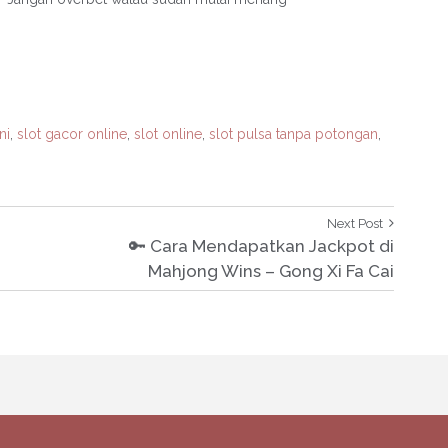
ni
,
slot gacor online
,
slot online
,
slot pulsa tanpa potongan
,
N
Next Post
e
🔑 Cara Mendapatkan Jackpot di
x
Mahjong Wins – Gong Xi Fa Cai
t
P
o
s
t
: