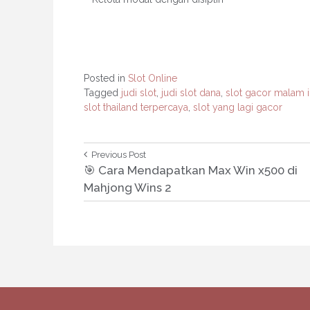
Posted in
Slot Online
Tagged
judi slot
,
judi slot dana
,
slot gacor malam i
slot thailand terpercaya
,
slot yang lagi gacor
P
P
Previous Post
r
🎯 Cara Mendapatkan Max Win x500 di
o
e
Mahjong Wins 2
v
s
i
o
t
u
n
s
P
a
o
s
v