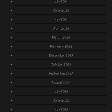
July 2024
June 2024
May 2024
April 2024
March 2024
February 2024
December 2023
October 2023
September 2023
August 2023
July 2023
June 2023
May 2023