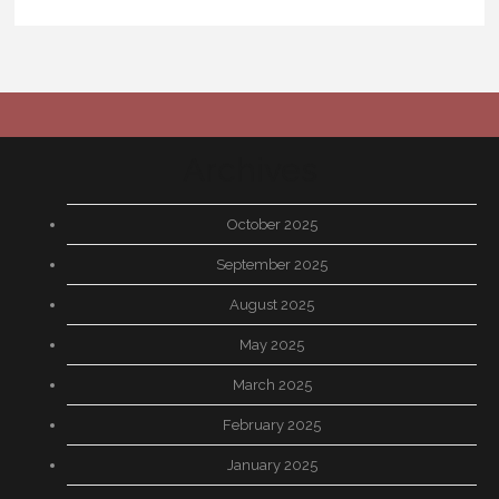
Archives
October 2025
September 2025
August 2025
May 2025
March 2025
February 2025
January 2025