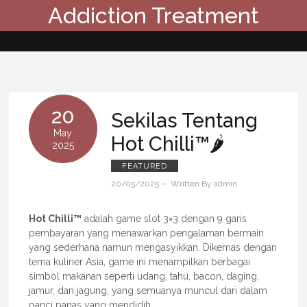
S
Addiction Treatment
k
i
p
t
o
c
20
Sekilas Tentang
o
May
n
Hot Chilli™🌶
2025
t
FEATURED
e
20/05/2025
Written By
admin
n
t
Hot Chilli™
adalah game slot 3×3 dengan 9 garis
pembayaran yang menawarkan pengalaman bermain
yang sederhana namun mengasyikkan. Dikemas dengan
tema kuliner Asia, game ini menampilkan berbagai
simbol makanan seperti udang, tahu, bacon, daging,
jamur, dan jagung, yang semuanya muncul dari dalam
panci panas yang mendidih.