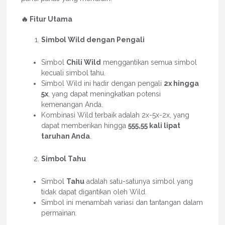
🔥
Fitur Utama
Simbol Wild dengan Pengali
Simbol
Chili Wild
menggantikan semua simbol
kecuali simbol tahu.
Simbol Wild ini hadir dengan pengali
2x hingga
5x
, yang dapat meningkatkan potensi
kemenangan Anda.
Kombinasi Wild terbaik adalah 2x-5x-2x, yang
dapat memberikan hingga
555,55 kali lipat
taruhan Anda
.
Simbol Tahu
Simbol
Tahu
adalah satu-satunya simbol yang
tidak dapat digantikan oleh Wild.
Simbol ini menambah variasi dan tantangan dalam
permainan.