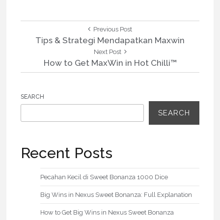
P
P
Previous Post
r
Tips & Strategi Mendapatkan Maxwin
o
e
N
Next Post
v
e
How to Get MaxWin in Hot Chilli™
s
i
x
o
t
t
u
P
SEARCH
n
s
o
P
SEARCH
s
a
o
t
s
v
:
t
Recent Posts
i
:
g
Pecahan Kecil di Sweet Bonanza 1000 Dice
a
Big Wins in Nexus Sweet Bonanza: Full Explanation
t
How to Get Big Wins in Nexus Sweet Bonanza