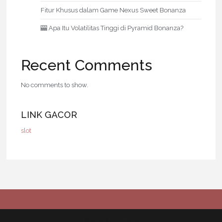
i
Fitur Khusus dalam Game Nexus Sweet Bonanza
o
🎰 Apa Itu Volatilitas Tinggi di Pyramid Bonanza?
n
Recent Comments
No comments to show.
LINK GACOR
slot