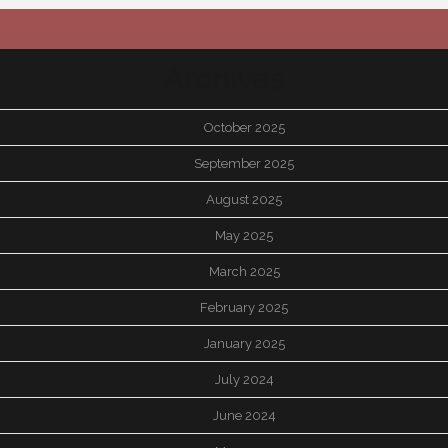
:
Archives
October 2025
September 2025
August 2025
May 2025
March 2025
February 2025
January 2025
July 2024
June 2024