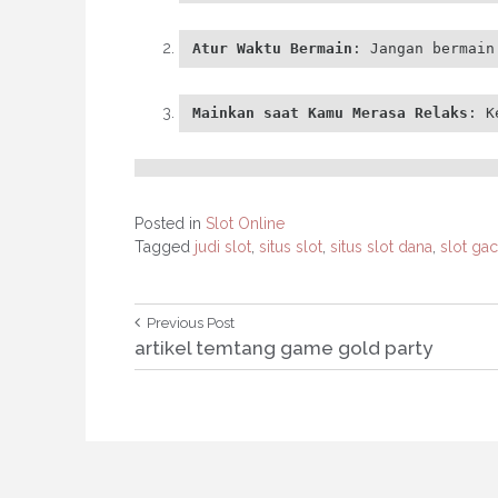
Atur Waktu Bermain
: Jangan bermain
Mainkan saat Kamu Merasa Relaks
: K
Posted in
Slot Online
Tagged
judi slot
,
situs slot
,
situs slot dana
,
slot ga
P
P
Previous Post
r
artikel temtang game gold party
o
e
v
s
i
o
t
u
n
s