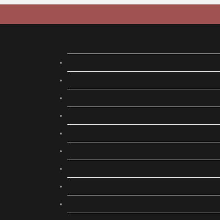
P
a
o
s
v
t
i
:
g
a
t
i
o
n