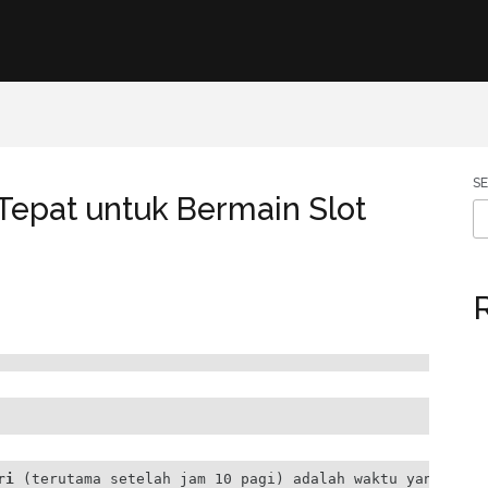
S
epat untuk Bermain Slot
ri
 (terutama setelah jam 10 pagi) adalah waktu yang baik