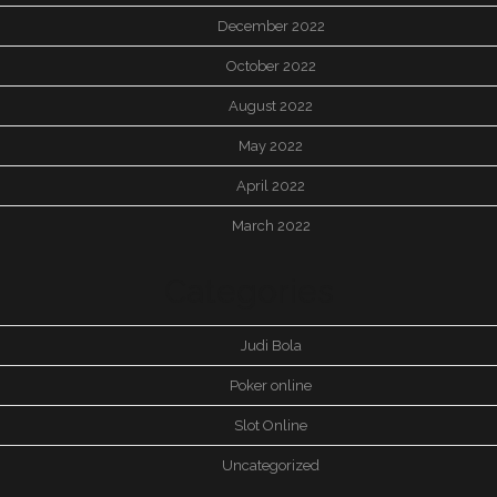
December 2022
October 2022
August 2022
May 2022
April 2022
March 2022
Categories
Judi Bola
Poker online
Slot Online
Uncategorized