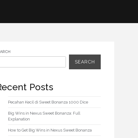
EARCH
SEARCH
Recent Posts
Pecahan Kecil di Sweet Bonanza 1000 Dice
Big Wins in Nexus Sweet Bonanza: Full
Explanation
How to Get Big Wins in Nexus Sweet Bonanza
 untuk bermain, karena server masih relatif sepi dan ban