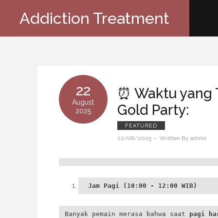
S
Addiction Treatment
k
i
p
t
o
c
22
o
⏰ Waktu yang T
n
August
Gold Party:
t
2025
e
FEATURED
n
22/08/2025
Written By
admin
t
 Jam Pagi (10:00 - 12:00 WIB)
Banyak pemain merasa bahwa saat 
pagi ha