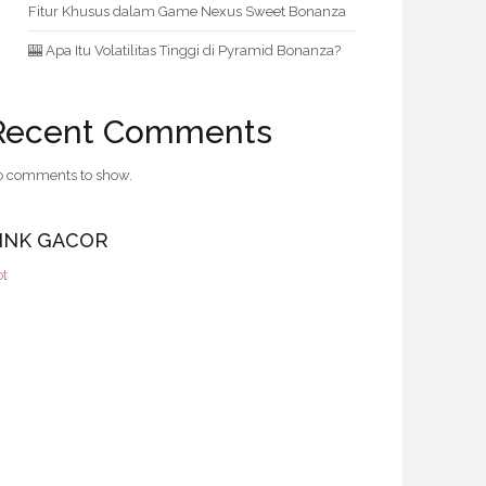
Fitur Khusus dalam Game Nexus Sweet Bonanza
🎰 Apa Itu Volatilitas Tinggi di Pyramid Bonanza?
pa pemain sebagai saat "jam hoki". Selama periode ini, p
Recent Comments
 comments to show.
INK GACOR
, peluang untuk mendapatkan kombinasi yang baik atau fit
ot
lebih sepi, seperti pagi hari sebelum jam kerja, atau di 
a akhirnya permainan tetap acak. Fokus pada strategi dan